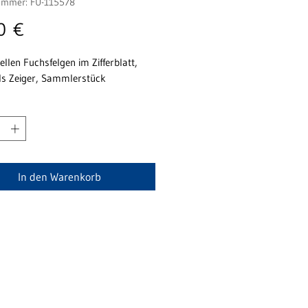
nummer: FU-115578
Preis
0 €
ellen Fuchsfelgen im Zifferblatt,
als Zeiger, Sammlerstück
In den Warenkorb