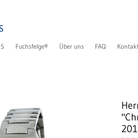
HS
Fuchsfelge®
Über uns
FAQ
Kontak
Her
"Ch
201