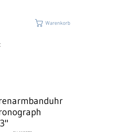
Warenkorb
t
renarmbanduhr
ronograph
3"