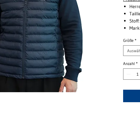
Herr
Tailli
Stoff
Marke
Größe
*
Auswäh
Anzahl
*