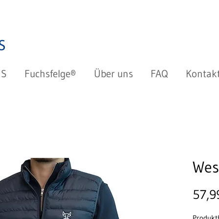
HS
Fuchsfelge®
Über uns
FAQ
Kontak
Wes
57,9
Produkt