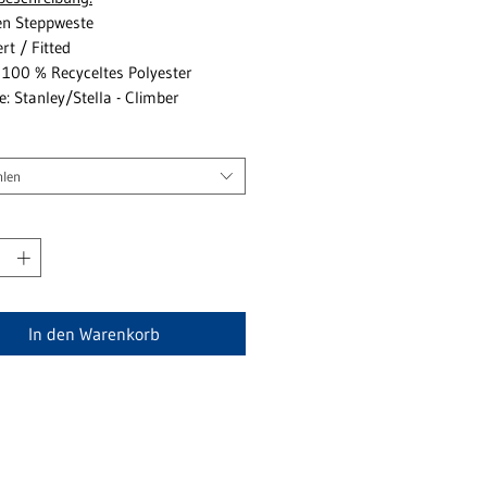
en Steppweste
ert / Fitted
: 100 % Recyceltes Polyester
: Stanley/Stella - Climber
len
In den Warenkorb